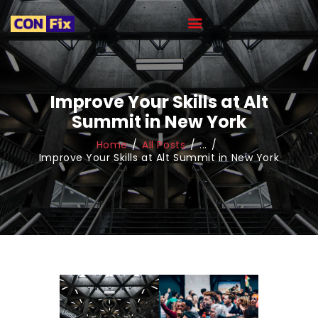
HOME
Improve Your Skills at Alt
Summit in New York
ABOUT
OUR PORTFOLIO
Home
All Posts
...
Improve Your Skills at Alt Summit in New York
OUR TEAM
CAREER
BLOG
CONTACTS