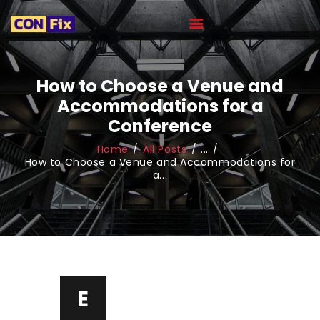
How to Choose a Venue and
HOME
Accommodations for a
ABOUT
Conference
OUR PORTFOLIO
Home
All Posts
...
How to Choose a Venue and Accommodations for
OUR TEAM
a...
CAREER
BLOG
CONTACTS
E